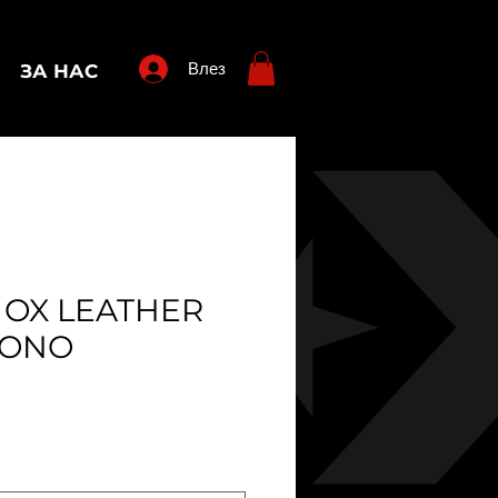
Влез
ЗА НАС
 OX LEATHER
MONO