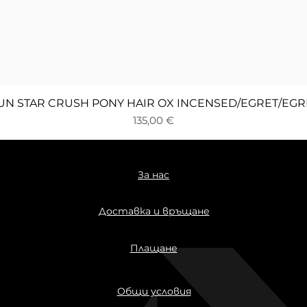
Бърз преглед
UN STAR CRUSH PONY HAIR OX INCENSED/EGRET/EGR
Цена
135,00 €
За нас
Доставка и връщане
Плащане
Общи условия