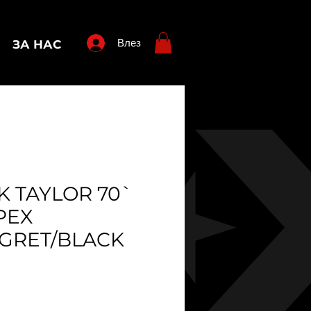
Влез
ЗА НАС
K TAYLOR 70`
PEX
GRET/BLACK