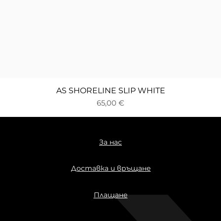
Бърз преглед
AS SHORELINE SLIP WHITE
Цена
65,00 €
За нас
Доставка и връщане
Плащане