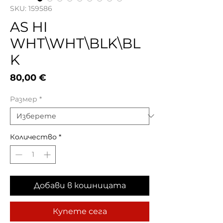
SKU: 159586
AS HI
WHT\WHT\BLK\BL
K
Цена
80,00 €
Размер
*
Количество
*
Добави в кошницата
Купете сега