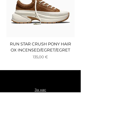
RUN STAR CRUSH PONY HAIR
OX INCENSED/EGRET/EGRET
Цена
135,00 €
За нас
Доставка и връщане
Плащане
Общи условия