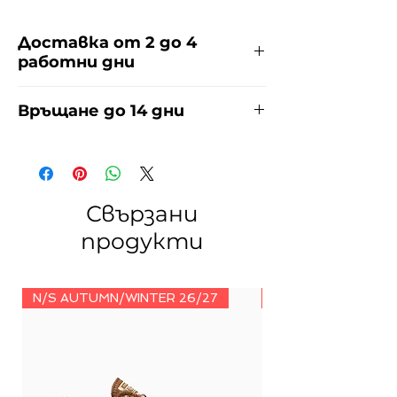
Доставка от 2 до 4
работни дни
Доставяме чрез куриерска фирма
Връщане до 14 дни
ЕКОНТ за сметка на купувача.
Прочети повече
тук
.
За връщания погледнете нашите
условия
тук
.
Свързани
продукти
N/S AUTUMN/WINTER 26/27
N/S AUTUMN/WINT