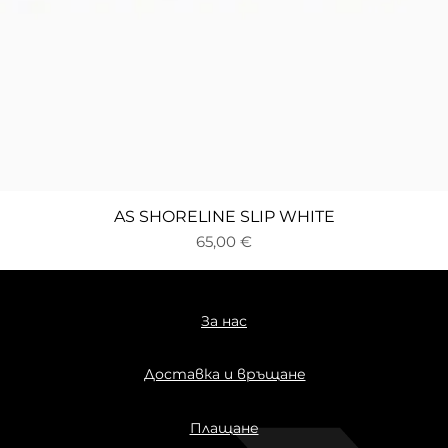
Бърз преглед
AS SHORELINE SLIP WHITE
Цена
65,00 €
За нас
Доставка и връщане
Плащане