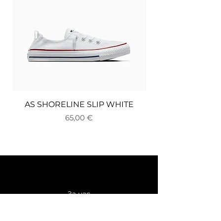
AS SHORELINE SLIP WHITE
Цена
65,00 €
За нас
Доставка и връщане