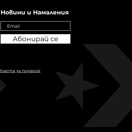
Новини и Намаления
Абонирай се
Карта за подарък