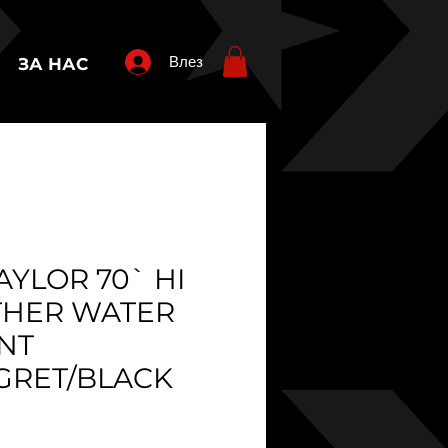
Влез
ЗА НАС
AYLOR 70` HI
THER WATER
NT
GRET/BLACK