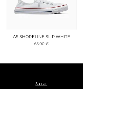
AS SHORELINE SLIP WHITE
Цена
65,00 €
За нас
Доставка и връщане
Плащане
Общи условия
Политика за поверителност