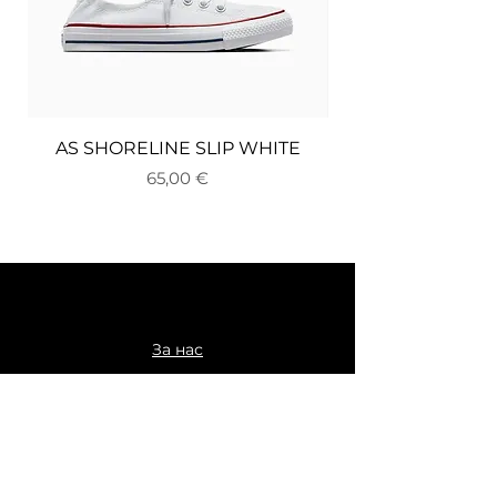
AS SHORELINE SLIP WHITE
Цена
65,00 €
За нас
Доставка и връщане
Плащане
Общи условия
Политика за поверителност