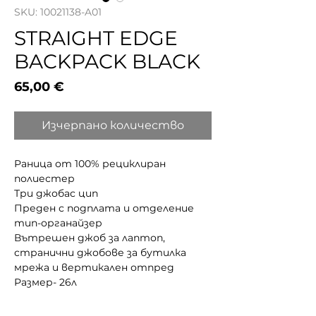
SKU: 10021138-A01
STRAIGHT EDGE
BACKPACK BLACK
Цена
65,00 €
Изчерпано количество
Раница от 100% рециклиран
полиестер
Три джобас цип
Преден с подплата и отделение
тип-органайзер
Вътрешен джоб за лаптоп,
странични джобове за бутилка
мрежа и вертикален отпред
Размер- 26л