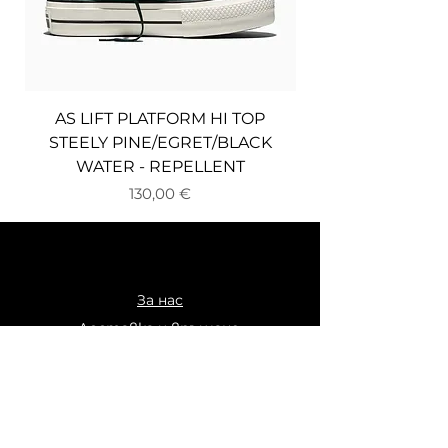
AS LIFT PLATFORM HI TOP
AS CHUCK TAYLO
STEELY PINE/EGRET/BLACK
WATER - REPELLENT
Цена
130,00 €
За нас
Доставка и връщане
Плащане
Общи условия
Политика за поверителност
Бисквитки