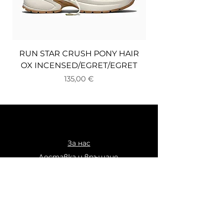
RUN STAR CRUSH PONY HAIR
OX INCENSED/EGRET/EGRET
Цена
135,00 €
За нас
Доставка и връщане
Плащане
Общи условия
Политика за поверителност
Бисквитки