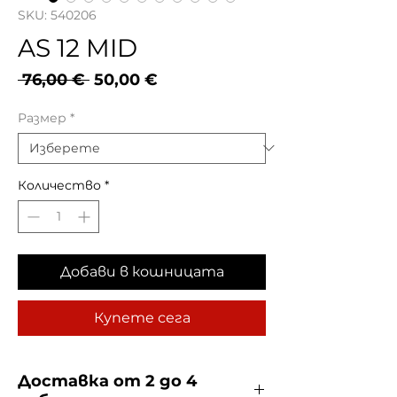
SKU: 540206
AS 12 MID
Редовна
Продажна
 76,00 € 
50,00 €
цена
цена
Размер
*
Количество
*
Добави в кошницата
Купете сега
Доставка от 2 до 4