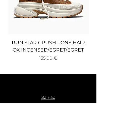
RUN STAR CRUSH PONY HAIR
OX INCENSED/EGRET/EGRET
Цена
135,00 €
За нас
Доставка и връщане
Плащане
Общи условия
Политика за поверителност