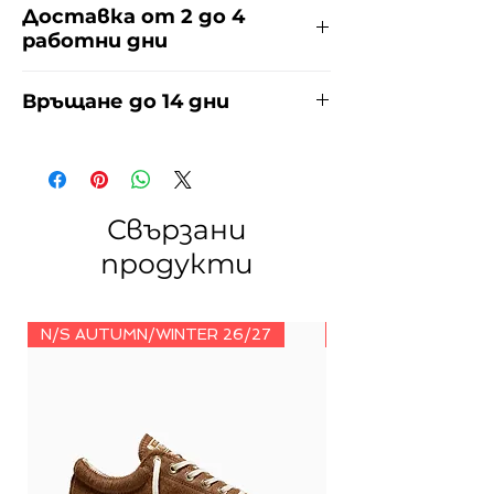
Доставка от 2 до 4
работни дни
Доставяме чрез куриерска фирма
Връщане до 14 дни
ЕКОНТ за сметка на купувача.
Прочети повече
тук
.
За връщания погледнете нашите
условия
тук
.
Свързани
продукти
N/S AUTUMN/WINTER 26/27
N/S AUTUMN/WINT