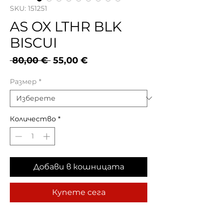
SKU: 151251
AS OX LTHR BLK
BISCUI
Редовна
Продажна
 80,00 € 
55,00 €
цена
цена
Размер
*
Количество
*
Добави в кошницата
Купете сега