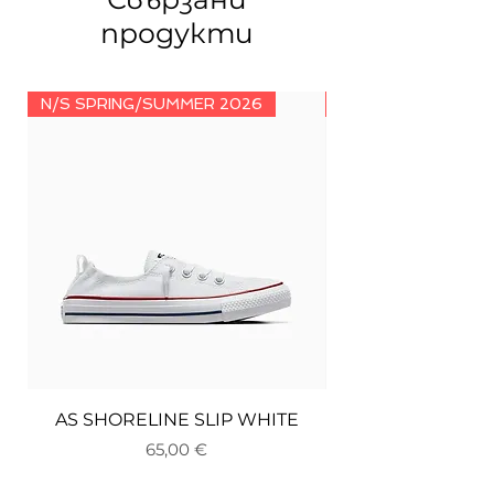
продукти
N/S SPRING/SUMMER 2026
N/S SPRING/SUMM
AS SHORELINE SLIP WHITE
Цена
65,00 €