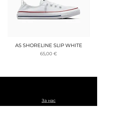
AS SHORELINE SLIP WHITE
Цена
65,00 €
За нас
Доставка и връщане
Плащане
Общи условия
Политика за поверителност