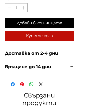
Добави в кошницата
Купете сега
Доставка от 2-4 дни
Доставяме чрез куриерска фирма
Връщане до 14 дни
ЕКОНТ И СПИДИ за сметка на
купувача. Прочети повече
тук
.
За връщания погледнете нашите
условия
тук
.
Свързани
продукти