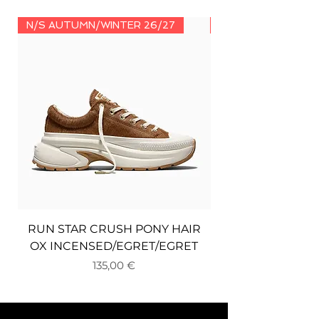
N/S AUTUMN/WINTER 26/27
N/S AUTUMN/WINT
RUN STAR CRUSH PONY HAIR
OX INCENSED/EGRET/EGRET
Цена
135,00 €