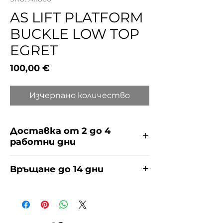
AS LIFT PLATFORM
BUCKLE LOW TOP
EGRET
Цена
100,00 €
Изчерпано количество
Доставка от 2 до 4
работни дни
Доставяме чрез куриерска фирма
Връщане до 14 дни
ЕКОНТ и СПИДИ за сметка на
купувача. Прочети повече
тук
.
За връщания погледнете нашите
условия
тук
.