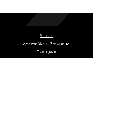
За нас
Доставка и връщане
Плащане
Общи условия
Политика за поверителност
Бисквитки
Карта за подарък
Адрес
бул. „Витоша“ 26, 1000 Център,
София
allstarsofia.shop@gmail.com
Тел:
+359 2 980 8446