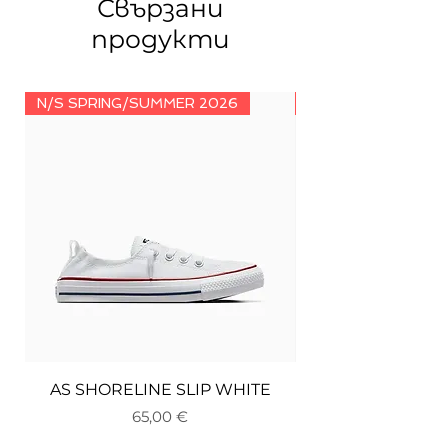
Свързани
продукти
N/S SPRING/SUMMER 2026
N/S SPRING/SUMM
AS SHORELINE SLIP WHITE
Цена
65,00 €