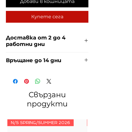
Добави в кошницата
Купете сега
Доставка от 2 до 4
работни дни
Доставяме чрез куриерска фирма
Връщане до 14 дни
ЕКОНТ и СПИДИ за сметка на
купувача. Прочети повече
тук
.
За връщания погледнете нашите
условия
тук
.
Свързани
продукти
N/S SPRING/SUMMER 2026
N/S SPRING/SUMM