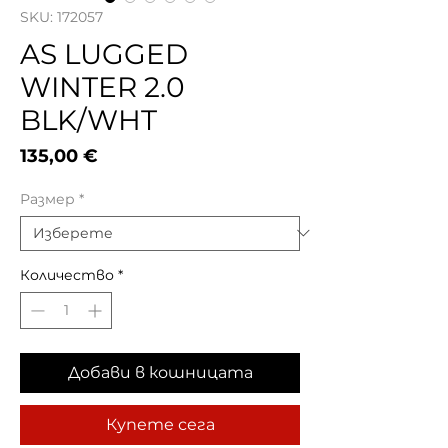
SKU: 172057
AS LUGGED
WINTER 2.0
BLK/WHT
Цена
135,00 €
Размер
*
Количество
*
Добави в кошницата
Купете сега