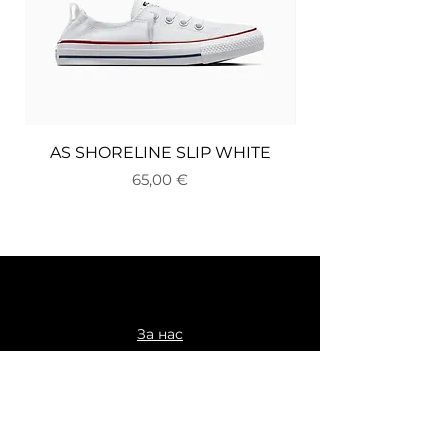
AS SHORELINE SLIP WHITE
Цена
65,00 €
За нас
Доставка и връщане
Плащане
Общи условия
Политика за поверителност