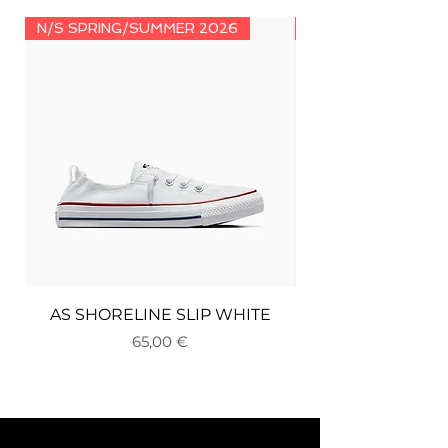
N/S SPRING/SUMMER 2026
N/S SPRING/SUMM
AS SHORELINE SLIP WHITE
Цена
65,00 €