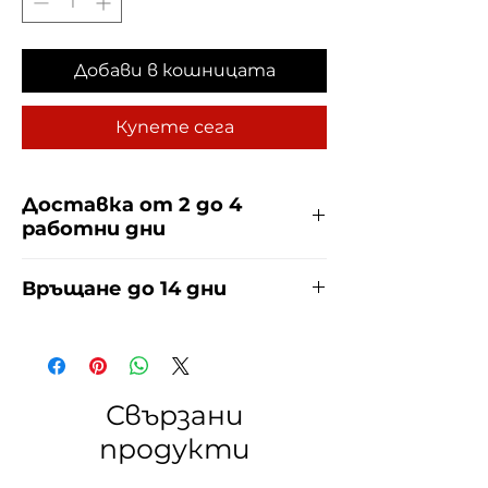
Добави в кошницата
Купете сега
Доставка от 2 до 4
работни дни
Доставяме чрез куриерска фирма
Връщане до 14 дни
ЕКОНТ и СПИДИ за сметка на
купувача. Прочети повече
тук
.
За връщания погледнете нашите
условия
тук
.
Свързани
продукти