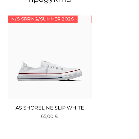
N/S SPRING/SUMMER 2026
N/S SPRING/SUMM
AS SHORELINE SLIP WHITE
Цена
65,00 €