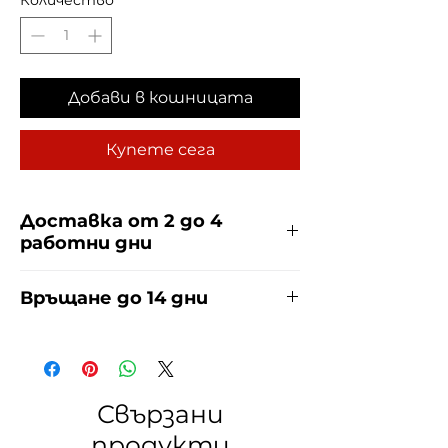
Добави в кошницата
Купете сега
Доставка от 2 до 4
работни дни
Доставяме чрез куриерска фирма
Връщане до 14 дни
ЕКОНТ и СПИДИ за сметка на
купувача. Прочети повече
тук
.
За връщания погледнете нашите
условия
тук
.
Свързани
продукти