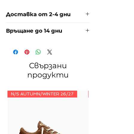
Доставка от 2-4 дни
Доставяме чрез куриерска фирма
Връщане до 14 дни
ЕКОНТ И СПИДИ за сметка на
купувача. Прочети повече
тук
.
За връщания погледнете нашите
условия
тук
.
Свързани
продукти
N/S AUTUMN/WINTER 26/27
N/S AUTUMN/WINT