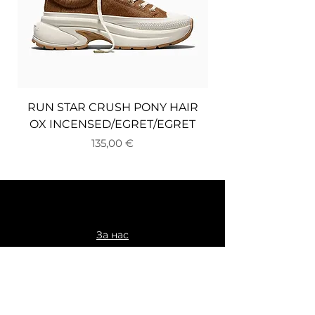
RUN STAR CRUSH PONY HAIR
OX INCENSED/EGRET/EGRET
Цена
135,00 €
За нас
Доставка и връщане
Плащане
Общи условия
Политика за поверителност