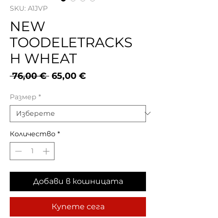
SKU: A1JVP
NEW
TOODELETRACKS
H WHEAT
Редовна
Продажна
 76,00 € 
65,00 €
цена
цена
Размер
*
Количество
*
Добави в кошницата
Купете сега