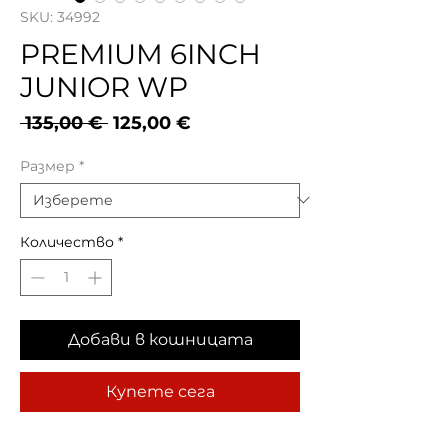
SKU: 34992
PREMIUM 6INCH
JUNIOR WP
Редовна
Продажна
 135,00 € 
125,00 €
цена
цена
Размер
*
Количество
*
Добави в кошницата
Купете сега