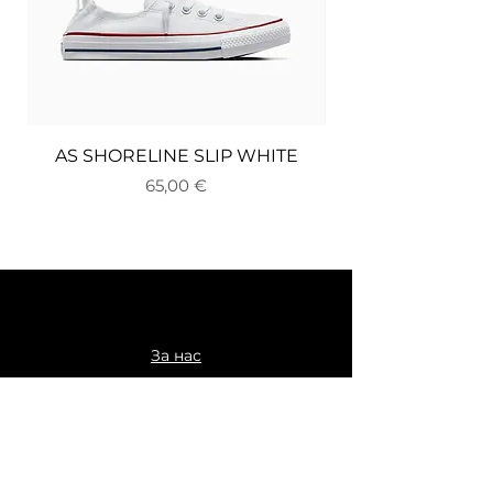
AS SHORELINE SLIP WHITE
Цена
65,00 €
За нас
Доставка и връщане
Плащане
Общи условия
Политика за поверителност