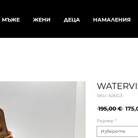
МЪЖЕ
ЖЕНИ
ДЕЦА
НАМАЛЕНИЯ
WATERV
SKU: A26G3
Ред
 195,00 € 
175,
цен
Размер
*
Изберете