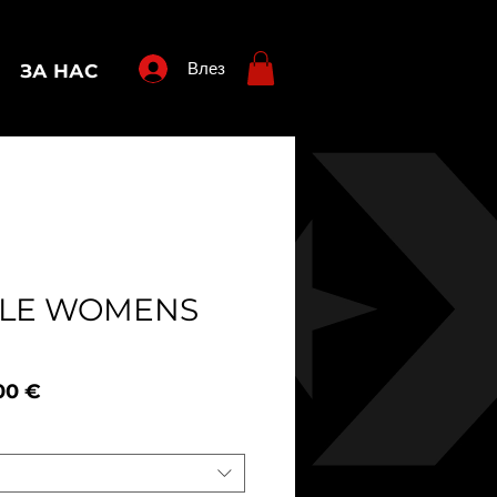
Влез
ЗА НАС
ILE WOMENS
овна
Продажна
00 €
а
цена