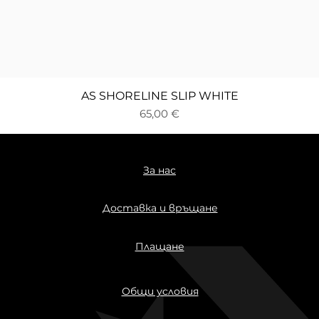
Бърз преглед
AS SHORELINE SLIP WHITE
Цена
65,00 €
За нас
Доставка и връщане
Плащане
Общи условия