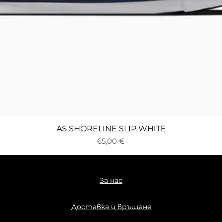
Бърз преглед
AS SHORELINE SLIP WHITE
Цена
65,00 €
За нас
Доставка и връщане