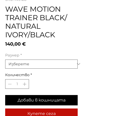
WAVE MOTION
TRAINER BLACK/
NATURAL
IVORY/BLACK
Цена
140,00 €
Размер
*
Количество
*
Добави в кошницата
Купете сега