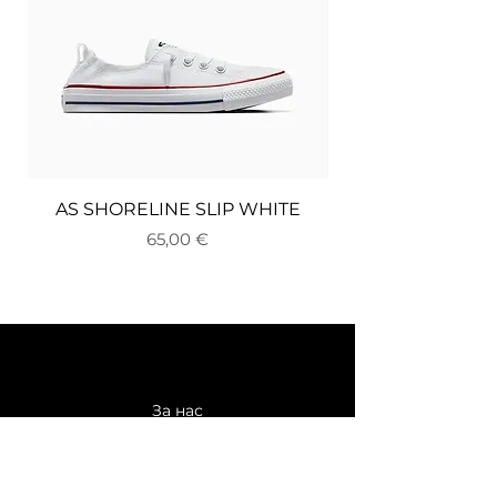
AS SHORELINE SLIP WHITE
Цена
65,00 €
За нас
Доставка и връщане
Плащане