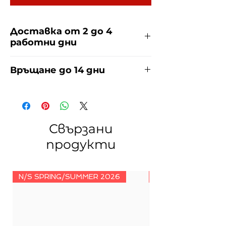
Доставка от 2 до 4
работни дни
Доставяме чрез куриерска фирма
Връщане до 14 дни
ЕКОНТ и СПИДИ за сметка на
купувача. Прочети повече
тук
.
За връщания погледнете нашите
условия
тук
.
Свързани
продукти
N/S SPRING/SUMMER 2026
N/S SPRING/SUMM