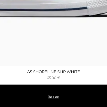
Бърз преглед
AS SHORELINE SLIP WHITE
Цена
65,00 €
За нас