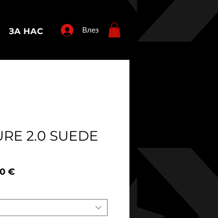
Влез
ЗА НАС
RE 2.0 SUEDE
овна
Продажна
00 €
а
цена