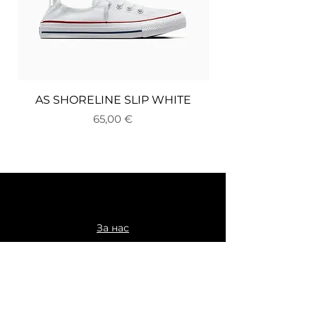
AS SHORELINE SLIP WHITE
Цена
65,00 €
За нас
Доставка и връщане
Плащане
Общи условия
Политика за поверителност