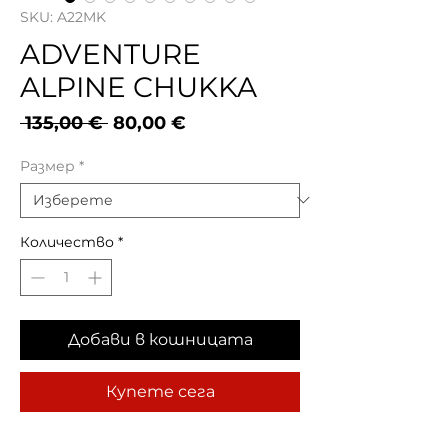
SKU: A22MK
ADVENTURE
ALPINE CHUKKA
Редовна
Продажна
 135,00 € 
80,00 €
цена
цена
Размер
*
Количество
*
Добави в кошницата
Купете сега