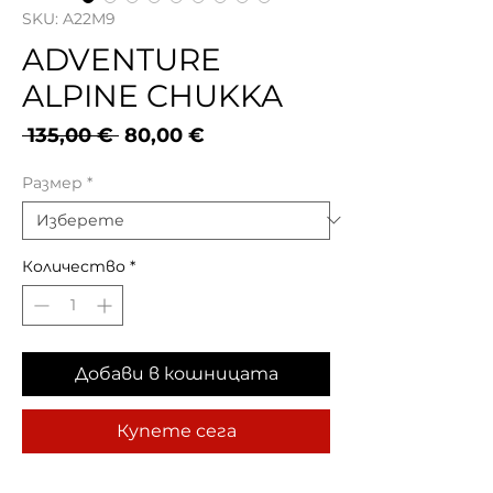
SKU: A22M9
ADVENTURE
ALPINE CHUKKA
Редовна
Продажна
 135,00 € 
80,00 €
цена
цена
Размер
*
Количество
*
Добави в кошницата
Купете сега