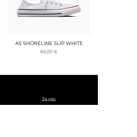
AS SHORELINE SLIP WHITE
Цена
65,00 €
За нас
Доставка и връщане
Плащане
Общи условия
Политика за поверителност