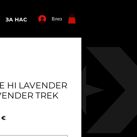
Влез
ЗА НАС
SE HI LAVENDER
VENDER TREK
вна
Продажна
 €
цена