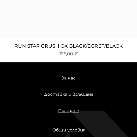
Бърз преглед
RUN STAR CRUSH OX BLACK/EGRET/BLACK
Цена
125,00 €
За нас
Доставка и връщане
Плащане
Общи условия