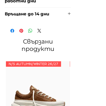
работни дни
Доставяме чрез куриерска фирма
Връщане до 14 дни
ЕКОНТ за сметка на купувача.
Прочети повече
тук
.
За връщания погледнете нашите
условия
тук
.
Свързани
продукти
N/S AUTUMN/WINTER 26/27
N/S AUTUMN/WINT