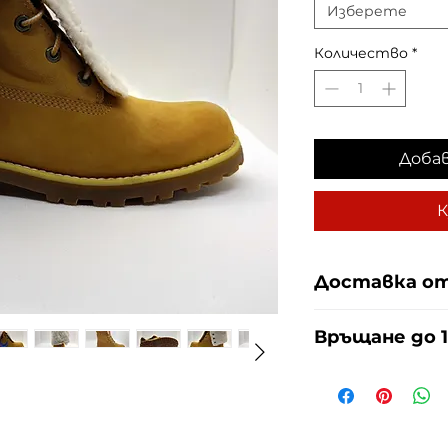
Изберете
Количество
*
Доба
К
Доставка от
Доставяме чрез 
Връщане до 1
сметка на купув
За връщания пог
тук
.