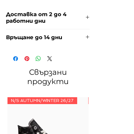
Доставка от 2 до 4
работни дни
Доставяме чрез куриерска фирма
Връщане до 14 дни
ЕКОНТ за сметка на купувача.
Прочети повече
тук
.
За връщания погледнете нашите
условия
тук
.
Свързани
продукти
N/S AUTUMN/WINTER 26/27
N/S AUTUMN/WINT