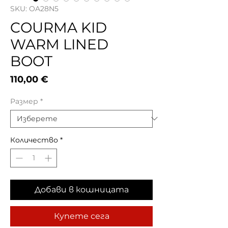
SKU: OA28N5
COURMA KID
WARM LINED
BOOT
Цена
110,00 €
Размер
*
Количество
*
Добави в кошницата
Купете сега